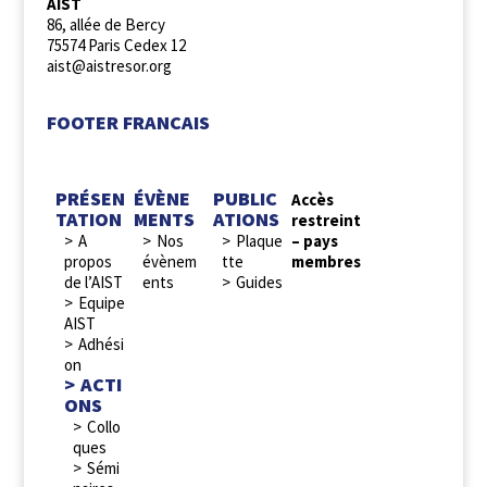
AIST
86, allée de Bercy
75574 Paris Cedex 12
aist@aistresor.org
FOOTER FRANCAIS
PRÉSEN
ÉVÈNE
PUBLIC
Accès
TATION
MENTS
ATIONS
restreint
A
Nos
Plaque
– pays
propos
évènem
tte
membres
de l’AIST
ents
Guides
Equipe
AIST
Adhési
on
ACTI
ONS
Collo
ques
Sémi