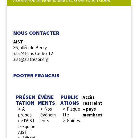
ASSOCIATION INTERNATIONALE DES SERVICES DU TRESOR
NOUS SUIVRE :
NOUS CONTACTER
AIST
86, allée de Bercy
75574 Paris Cedex 12
aist@aistresor.org
FOOTER FRANCAIS
PRÉSEN
ÉVÈNE
PUBLIC
Accès
TATION
MENTS
ATIONS
restreint
A
Nos
Plaque
– pays
propos
évènem
tte
membres
de l’AIST
ents
Guides
Equipe
AIST