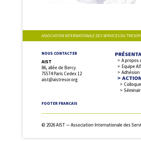
ASSOCIATION INTERNATIONALE DES SERVICES DU TRESOR
PRÉSENT
NOUS CONTACTER
A propos 
AIST
Equipe AI
86, allée de Bercy
Adhésion
75574 Paris Cedex 12
ACTIO
aist@aistresor.org
Colloqu
Séminai
FOOTER FRANCAIS
© 2026 AIST — Association Internationale des Servi