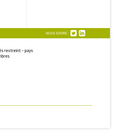
NOUS SUIVRE :
s restreint – pays
bres