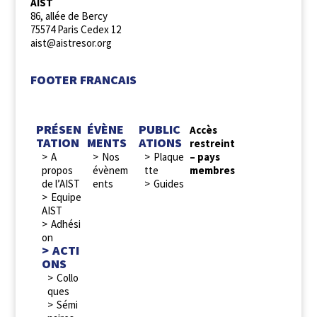
AIST
86, allée de Bercy
75574 Paris Cedex 12
aist@aistresor.org
FOOTER FRANCAIS
PRÉSEN
ÉVÈNE
PUBLIC
Accès
TATION
MENTS
ATIONS
restreint
A
Nos
Plaque
– pays
propos
évènem
tte
membres
de l’AIST
ents
Guides
Equipe
AIST
Adhési
on
ACTI
ONS
Collo
ques
Sémi