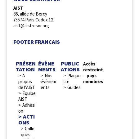
AIST
86, allée de Bercy
75574 Paris Cedex 12
aist@aistresor.org
FOOTER FRANCAIS
PRÉSEN
ÉVÈNE
PUBLIC
Accès
TATION
MENTS
ATIONS
restreint
A
Nos
Plaque
– pays
propos
évènem
tte
membres
de l’AIST
ents
Guides
Equipe
AIST
Adhési
on
ACTI
ONS
Collo
ques