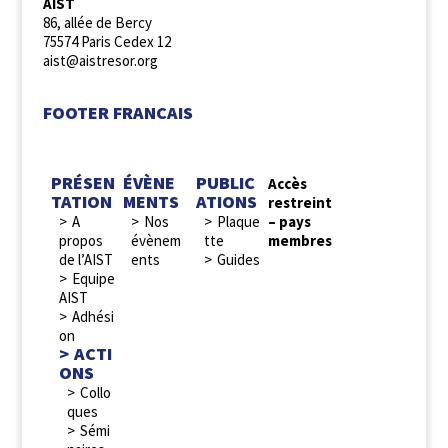
AIST
86, allée de Bercy
75574 Paris Cedex 12
aist@aistresor.org
FOOTER FRANCAIS
PRÉSEN
ÉVÈNE
PUBLIC
Accès
TATION
MENTS
ATIONS
restreint
A
Nos
Plaque
– pays
propos
évènem
tte
membres
de l’AIST
ents
Guides
Equipe
AIST
Adhési
on
ACTI
ONS
Collo
ques
Sémi