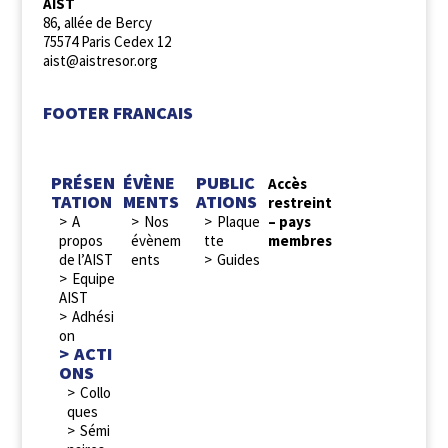
AIST
86, allée de Bercy
75574 Paris Cedex 12
aist@aistresor.org
FOOTER FRANCAIS
PRÉSEN
ÉVÈNE
PUBLIC
Accès
TATION
MENTS
ATIONS
restreint
A
Nos
Plaque
– pays
propos
évènem
tte
membres
de l’AIST
ents
Guides
Equipe
AIST
Adhési
on
ACTI
ONS
Collo
ques
Sémi