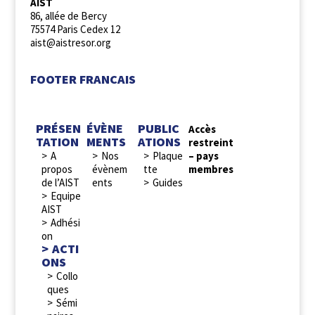
AIST
86, allée de Bercy
75574 Paris Cedex 12
aist@aistresor.org
FOOTER FRANCAIS
PRÉSEN
ÉVÈNE
PUBLIC
Accès
TATION
MENTS
ATIONS
restreint
A
Nos
Plaque
– pays
propos
évènem
tte
membres
de l’AIST
ents
Guides
Equipe
AIST
Adhési
on
ACTI
ONS
Collo
ques
Sémi