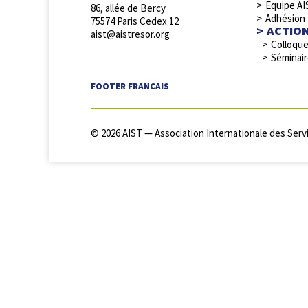
Equipe AI
86, allée de Bercy
Adhésion
75574 Paris Cedex 12
ACTIO
aist@aistresor.org
Colloqu
Séminai
FOOTER FRANCAIS
© 2026 AIST — Association Internationale des Servi