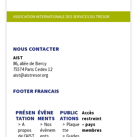
ASSOCIATION INTERNATIONALE DES SERVICES DU TRESOR
NOUS SUIVRE :
NOUS CONTACTER
AIST
86, allée de Bercy
75574 Paris Cedex 12
aist@aistresor.org
FOOTER FRANCAIS
PRÉSEN
ÉVÈNE
PUBLIC
Accès
TATION
MENTS
ATIONS
restreint
A
Nos
Plaque
– pays
propos
évènem
tte
membres
de l’AIST
ents
Guides