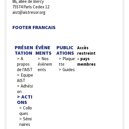
86, allée de Bercy
75574 Paris Cedex 12
aist@aistresor.org
FOOTER FRANCAIS
PRÉSEN
ÉVÈNE
PUBLIC
Accès
TATION
MENTS
ATIONS
restreint
A
Nos
Plaque
– pays
propos
évènem
tte
membres
de l’AIST
ents
Guides
Equipe
AIST
Adhési
on
ACTI
ONS
Collo
ques
Sémi
naires