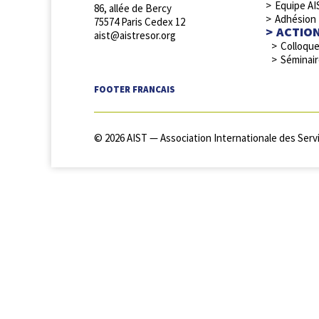
Equipe AI
86, allée de Bercy
Adhésion
75574 Paris Cedex 12
ACTIO
aist@aistresor.org
Colloqu
Séminai
FOOTER FRANCAIS
© 2026 AIST — Association Internationale des Servi