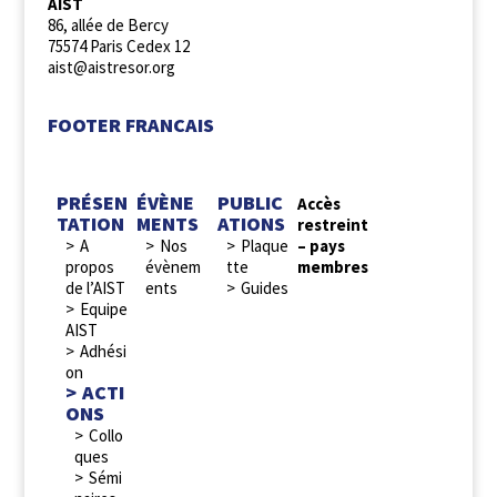
AIST
86, allée de Bercy
75574 Paris Cedex 12
aist@aistresor.org
FOOTER FRANCAIS
PRÉSEN
ÉVÈNE
PUBLIC
Accès
TATION
MENTS
ATIONS
restreint
A
Nos
Plaque
– pays
propos
évènem
tte
membres
de l’AIST
ents
Guides
Equipe
AIST
Adhési
on
ACTI
ONS
Collo
ques
Sémi