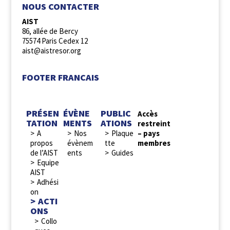
NOUS CONTACTER
AIST
86, allée de Bercy
75574 Paris Cedex 12
aist@aistresor.org
FOOTER FRANCAIS
PRÉSEN
ÉVÈNE
PUBLIC
Accès
TATION
MENTS
ATIONS
restreint
A
Nos
Plaque
– pays
propos
évènem
tte
membres
de l’AIST
ents
Guides
Equipe
AIST
Adhési
on
ACTI
ONS
Collo