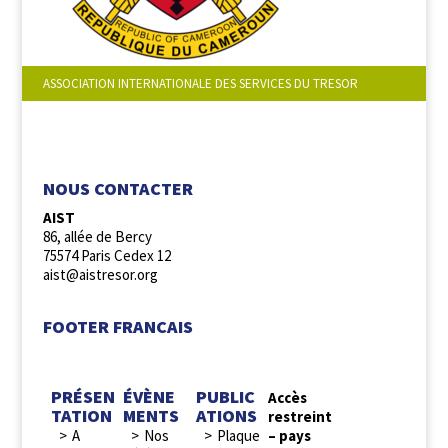
ASSOCIATION INTERNATIONALE DES SERVICES DU TRESOR
NOUS SUIVRE :
NOUS CONTACTER
AIST
86, allée de Bercy
75574 Paris Cedex 12
aist@aistresor.org
FOOTER FRANCAIS
PRÉSEN
ÉVÈNE
PUBLIC
Accès
TATION
MENTS
ATIONS
restreint
A
Nos
Plaque
– pays