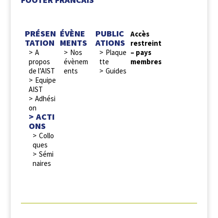
PRÉSEN
ÉVÈNE
PUBLIC
Accès
TATION
MENTS
ATIONS
restreint
A
Nos
Plaque
– pays
propos
évènem
tte
membres
de l’AIST
ents
Guides
Equipe
AIST
Adhési
on
ACTI
ONS
Collo
ques
Sémi
naires