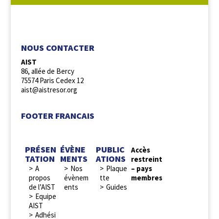
NOUS SUIVRE :
NOUS CONTACTER
AIST
86, allée de Bercy
75574 Paris Cedex 12
aist@aistresor.org
FOOTER FRANCAIS
PRÉSEN
ÉVÈNE
PUBLIC
Accès
TATION
MENTS
ATIONS
restreint
A
Nos
Plaque
– pays
propos
évènem
tte
membres
de l’AIST
ents
Guides
Equipe
AIST
Adhési