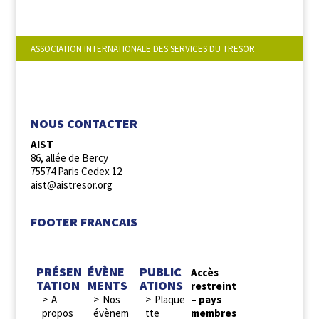
ASSOCIATION INTERNATIONALE DES SERVICES DU TRESOR
NOUS SUIVRE :
NOUS CONTACTER
AIST
86, allée de Bercy
75574 Paris Cedex 12
aist@aistresor.org
FOOTER FRANCAIS
PRÉSEN
ÉVÈNE
PUBLIC
Accès
TATION
MENTS
ATIONS
restreint
A
Nos
Plaque
– pays
propos
évènem
tte
membres