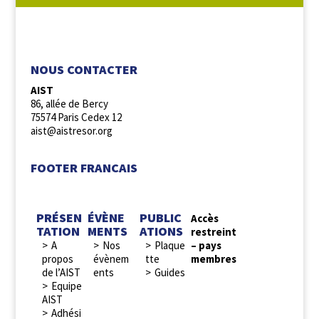
NOUS SUIVRE :
NOUS CONTACTER
AIST
86, allée de Bercy
75574 Paris Cedex 12
aist@aistresor.org
FOOTER FRANCAIS
PRÉSEN
ÉVÈNE
PUBLIC
Accès
TATION
MENTS
ATIONS
restreint
A
Nos
Plaque
– pays
propos
évènem
tte
membres
de l’AIST
ents
Guides
Equipe
AIST
Adhési