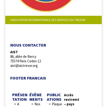
ASSOCIATION INTERNATIONALE DES SERVICES DU TRESOR
NOUS SUIVRE :
NOUS CONTACTER
AIST
86, allée de Bercy
75574 Paris Cedex 12
aist@aistresor.org
FOOTER FRANCAIS
PRÉSEN
ÉVÈNE
PUBLIC
Accès
TATION
MENTS
ATIONS
restreint
A
Nos
Plaque
– pays