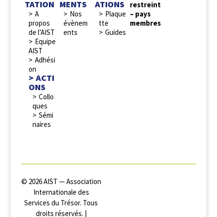
TATION
MENTS
ATIONS
restreint
A
Nos
Plaque
– pays
propos
évènem
tte
membres
de l’AIST
ents
Guides
Equipe
AIST
Adhési
on
ACTI
ONS
Collo
ques
Sémi
naires
© 2026 AIST — Association
Internationale des
Services du Trésor. Tous
droits réservés. |