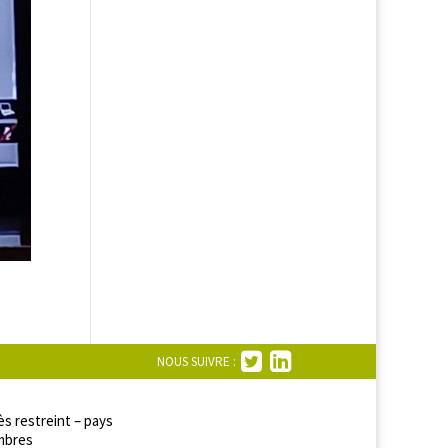
NOUS SUIVRE :
s restreint – pays
bres