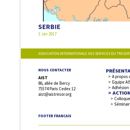
SERBIE
3 Jan 2017
ASSOCIATION INTERNATIONALE DES SERVICES DU TRESOR
PRÉSENT
NOUS CONTACTER
A propos 
AIST
Equipe AI
86, allée de Bercy
Adhésion
75574 Paris Cedex 12
ACTIO
aist@aistresor.org
Colloqu
Séminai
FOOTER FRANCAIS