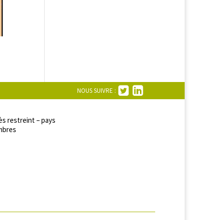
NOUS SUIVRE :
s restreint – pays
bres