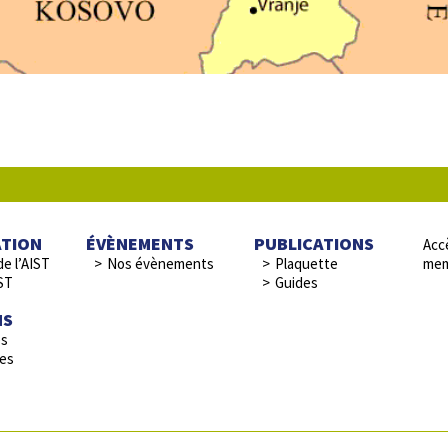
ATION
ÉVÈNEMENTS
PUBLICATIONS
Accè
de l’AIST
Nos évènements
Plaquette
mem
ST
Guides
NS
es
res