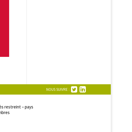
NOUS SUIVRE :
s restreint – pays
bres