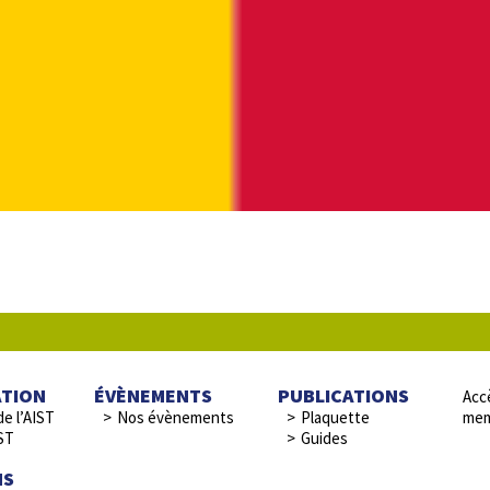
ATION
ÉVÈNEMENTS
PUBLICATIONS
Accè
de l’AIST
Nos évènements
Plaquette
mem
ST
Guides
NS