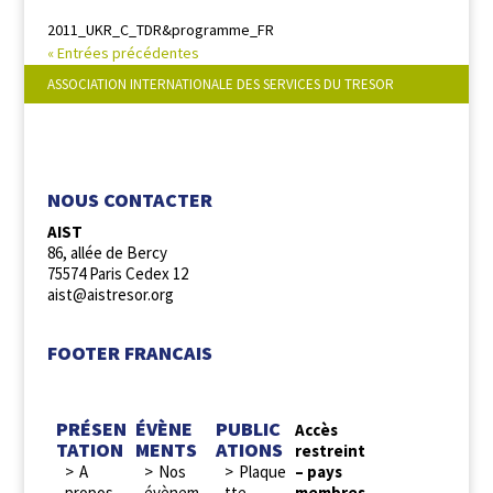
2011_UKR_C_TDR&programme_FR
« Entrées précédentes
ASSOCIATION INTERNATIONALE DES SERVICES DU TRESOR
NOUS SUIVRE :
NOUS CONTACTER
AIST
86, allée de Bercy
75574 Paris Cedex 12
aist@aistresor.org
FOOTER FRANCAIS
PRÉSEN
ÉVÈNE
PUBLIC
Accès
TATION
MENTS
ATIONS
restreint
A
Nos
Plaque
– pays
propos
évènem
tte
membres