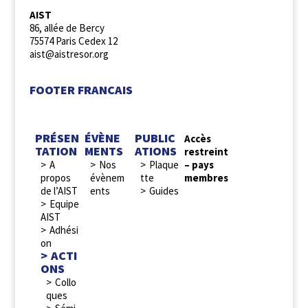
AIST
86, allée de Bercy
75574 Paris Cedex 12
aist@aistresor.org
FOOTER FRANCAIS
PRÉSEN
ÉVÈNE
PUBLIC
Accès
TATION
MENTS
ATIONS
restreint
A
Nos
Plaque
– pays
propos
évènem
tte
membres
de l’AIST
ents
Guides
Equipe
AIST
Adhési
on
ACTI
ONS
Collo
ques