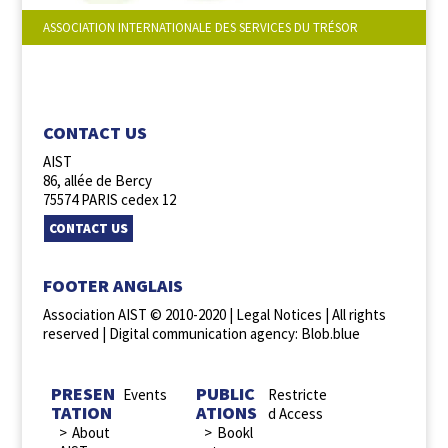
ASSOCIATION INTERNATIONALE DES SERVICES DU TRÉSOR
FOLLOW US :
CONTACT US
AIST
86, allée de Bercy
75574 PARIS cedex 12
CONTACT US
FOOTER ANGLAIS
Association AIST © 2010-2020 |
Legal Notices
| All rights
reserved |
Digital communication agency: Blob.blue
PRESEN
PUBLIC
Events
Restricte
TATION
ATIONS
d Access
About
Bookl