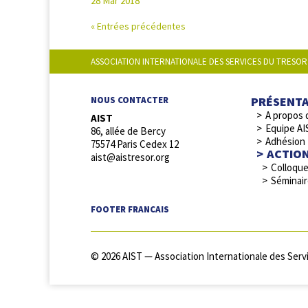
28 Mar 2018
« Entrées précédentes
ASSOCIATION INTERNATIONALE DES SERVICES DU TRESOR
PRÉSENT
NOUS CONTACTER
A propos 
AIST
Equipe AI
86, allée de Bercy
Adhésion
75574 Paris Cedex 12
ACTIO
aist@aistresor.org
Colloqu
Séminai
FOOTER FRANCAIS
© 2026 AIST — Association Internationale des Servi