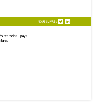
NOUS SUIVRE :
s restreint – pays
bres